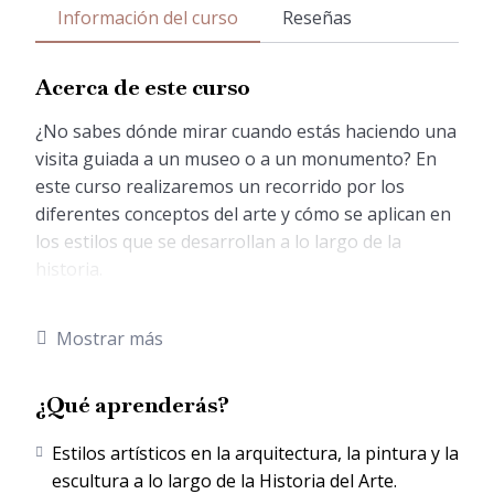
Información del curso
Reseñas
Acerca de este curso
¿No sabes dónde mirar cuando estás haciendo una
visita guiada a un museo o a un monumento? En
este curso realizaremos un recorrido por los
diferentes conceptos del arte y cómo se aplican en
los estilos que se desarrollan a lo largo de la
historia.
Este curso planteará el conocimiento de términos
artísticos, tanto técnicos como de composición, y
Mostrar más
veremos cómo se emplean en los diferentes estilos
artísticos en la arquitectura, la pintura y la
¿Qué aprenderás?
escultura a lo largo de la Historia del Arte.
El objetivo es que las personas que no están
Estilos artísticos en la arquitectura, la pintura y la
familiarizadas con el léxico de la Historia del Arte lo
escultura a lo largo de la Historia del Arte.