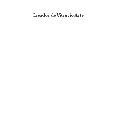
Creador de Vitruvio Arte
Empieza a mirar
el arte