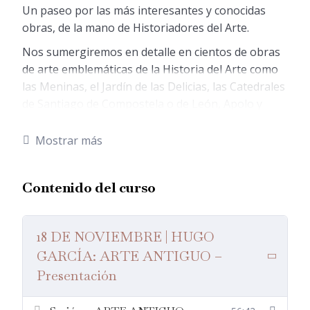
Un paseo por las más interesantes y conocidas
obras, de la mano de Historiadores del Arte.
Nos sumergiremos en detalle en cientos de obras
de arte emblemáticas de la Historia del Arte como
las Meninas, el Jardín de las Delicias, las Catedrales
de Santiago de Compostela o de León, Apolo y
Dafne de Bernini, la Capilla Sixtina, el David de
Miguel Ángel, el Partenón, el Mosaico de Issos, el
Mostrar más
tapiz de Bayeux, Lluvia, vapor y velocidad,
Impresión amanecer, Postdamer Platz o El
Contenido del curso
Guernica entre otras muchas.
Todos los jueves desde el 18 de noviembre hasta el
23 de junio que incluyen diez sesiones impartidas
18 DE NOVIEMBRE | HUGO
por profesores invitados.
GARCÍA: ARTE ANTIGUO –
PROFESOR:
Presentación
HUGO GARCÍA