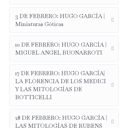
MÚSICA.
23 DE JUNIO:
GEMA GONZÁLEZ ZARCERO
.
3 DE FEBRERO: HUGO GARCÍA |
HISTORIADORA DEL ARTE.
Miniaturas Góticas
LLENARTE DE ARTE.
MITOLOGÍA EN EL ARTE PRERRAFAELITA.
10 DE FEBRERO: HUGO GARCÍA |
MIGUEL ANGEL BUONARROTI
17 DE FEBRERO: HUGO GARCÍA|
LA FLORENCIA DE LOS MEDICI
Y LAS MITOLOGÍAS DE
BOTTICELLI
28 DE FEBRERO: HUGO GARCÍA |
LAS MITOLOGÍAS DE RUBENS