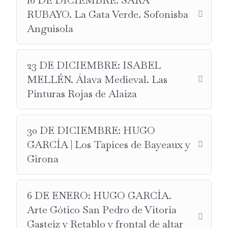
16 DE DICIEMBRE: SARA
HISTORIADOR DEL ARTE.
RUBAYO. La Gata Verde. Sofonisba
EL BARROQUISTA.
Anguisola
LA CATEDRAL DE SANTIAGO DE COMPOSTELA.
23 DE DICIEMBRE:
ISABEL MELLÉN.
DOCTORANDA
23 DE DICIEMBRE: ISABEL
EN FILOSOFÍA Y GRADUADA EN HISTORIA DEL
MELLÉN. Álava Medieval. Las
ARTE.
Pinturas Rojas de Alaiza
ÁLAVA MEDIEVAL.
LAS PINTURAS ROJAS DE ALAIZA.
30 DE DICIEMBRE: HUGO
27 DE ENERO:
DIEGO RUBIO
. HISTORIADOR DEL
GARCÍA | Los Tapices de Bayeaux y
ARTE.
Girona
ARTEVIAJERO.COM
MUSIVARIA ROMANA.
6 DE ENERO: HUGO GARCÍA.
10 DE MARZO:
ANA FERNÁNDEZ DE LA LAMA
.
Arte Gótico San Pedro de Vitoria
HISTORIADORA DEL ARTE.
Gasteiz y Retablo y frontal de altar