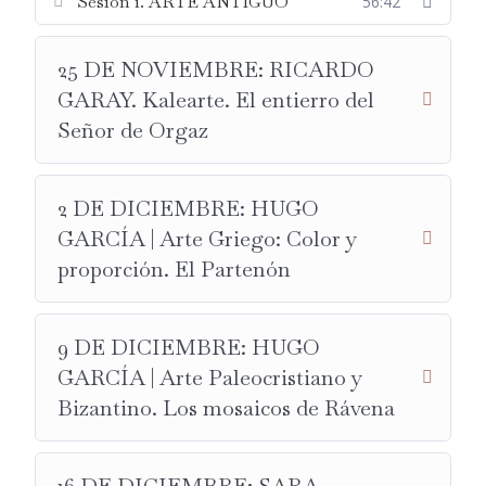
Sesión 1. ARTE ANTIGUO
56:42
PROFESORES INVITADOS:
25 DE NOVIEMBRE:
RICARDO GARAY
.
25 DE NOVIEMBRE: RICARDO
HISTORIADOR DEL ARTE.
GARAY. Kalearte. El entierro del
KALEARTE.
Señor de Orgaz
EL ENTIERRO DEL SEÑOR DE ORGAZ.
16 DE DICIEMBRE:
SARA RUBAYO.
HISTORIADORA
2 DE DICIEMBRE: HUGO
DEL ARTE.
GARCÍA | Arte Griego: Color y
SARA RUBAYO.
proporción. El Partenón
SOFONISBA ANGUISOLA.
13 DE ENERO.
LAURA FERNÁNDEZ.
HISTORIADORA
9 DE DICIEMBRE: HUGO
DEL ARTE.
GARCÍA | Arte Paleocristiano y
LA CASA BLAYLOCK.
Bizantino. Los mosaicos de Rávena
SIMBOLOGÍA Y OCULTISMO EN EL ARTE.
17 DE FEBRERO.
MIGUEL ÁNGEL CAJIGAL
.