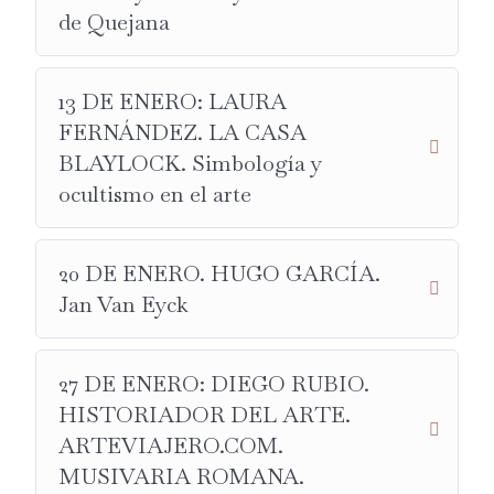
de Quejana
VELÁZQUEZ.
31 DE MARZO:
VÍCTOR YURI DE TORRES
.
HISTORIADOR DEL ARTE.
13 DE ENERO: LAURA
NI UN DÍA SIN ARTE.
FERNÁNDEZ. LA CASA
BLAYLOCK. Simbología y
EL BOSCO Y EL JARDÍN DE LAS DELICIAS.
ocultismo en el arte
28 DE ABRIL:
MONTSE OLIVA ANDRÉS.
HISTORIADORA DEL ARTE.
ARTE DE FONDO.
20 DE ENERO. HUGO GARCÍA.
Jan Van Eyck
EL PANTEÓN URRUTIA.
26 DE MAYO:
ALMUDENA MERINO
. PROFESORA
SUPERIOR DE MÚSICA. INVESTIGADORA Y
27 DE ENERO: DIEGO RUBIO.
TERAPEUTA DE ARTE
HISTORIADOR DEL ARTE.
ALMA DE ARTISTA.
ARTEVIAJERO.COM.
MUSIVARIA ROMANA.
BACO EN EL ARTE. ESCULTURA, PINTURA Y