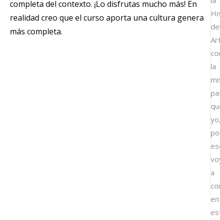
la
completa del contexto. ¡Lo disfrutas mucho más! En
Hi
realidad creo que el curso aporta una cultura genera
de
más completa.
Ar
co
la
mi
pa
qu
yo
po
es
vo
a
co
en
es