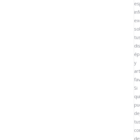
es
in
ex
so
tu
dis
ép
y
ar
fa
Si
qu
pu
de
tu
co
de