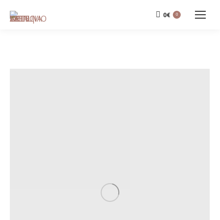
0
€
0