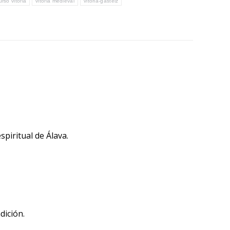
urso vitoria
vitoria medieval
vitoria-gasteiz
spiritual de Álava.
dición.