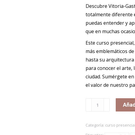
Descubre Vitoria-Gas
totalmente diferente
puedas entender y apre
que en muchas ocasio
Este curso presencial,
más emblemáticos de l
hasta su arquitectura
para conocer el arte, 
ciudad. Sumérgete en 
el valor de nuestro p
Curso
Añadi
CONOCE
VITORIA-
Categoría:
curso presencia
GASTEIZ