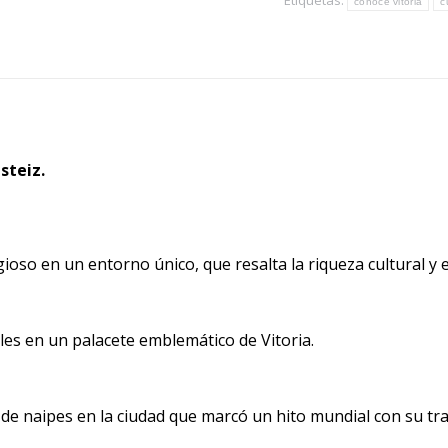
Etiquetas:
cantidad
conoce vitoria
c
steiz.
oso en un entorno único, que resalta la riqueza cultural y e
les en un palacete emblemático de Vitoria.
de naipes en la ciudad que marcó un hito mundial con su tra