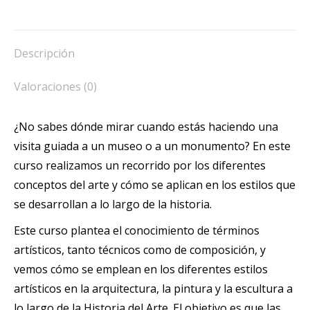
el
Arte
por
Descripción
ti
mismo/a
Valoraciones (0)
cantidad
¿No sabes dónde mirar cuando estás haciendo una
visita guiada a un museo o a un monumento? En este
curso realizamos un recorrido por los diferentes
conceptos del arte y cómo se aplican en los estilos que
se desarrollan a lo largo de la historia.
Este curso plantea el conocimiento de términos
artísticos, tanto técnicos como de composición, y
vemos cómo se emplean en los diferentes estilos
artísticos en la arquitectura, la pintura y la escultura a
lo largo de la Historia del Arte. El objetivo es que las