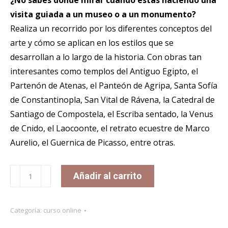
¿No sabes dónde mirar cuando estás haciendo una
visita guiada a un museo o a un monumento?
Realiza un recorrido por los diferentes conceptos del
arte y cómo se aplican en los estilos que se
desarrollan a lo largo de la historia. Con obras tan
interesantes como templos del Antiguo Egipto, el
Partenón de Atenas, el Panteón de Agripa, Santa Sofía
de Constantinopla, San Vital de Rávena, la Catedral de
Santiago de Compostela, el Escriba sentado, la Venus
de Cnido, el Laocoonte, el retrato ecuestre de Marco
Aurelio, el Guernica de Picasso, entre otras.
CURSO
Añadir al carrito
Aprende
y
Categoría:
curso online
entiende