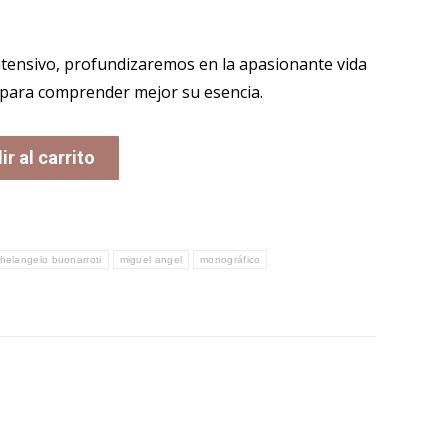
ntensivo, profundizaremos en la apasionante vida
a para comprender mejor su esencia.
r al carrito
helangelo buonarroti
miguel angel
monográfico