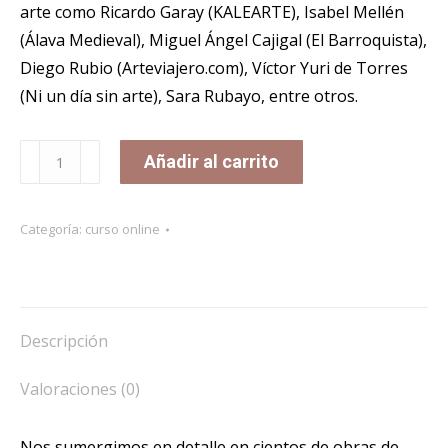
arte como Ricardo Garay (KALEARTE), Isabel Mellén
(Álava Medieval), Miguel Ángel Cajigal (El Barroquista),
Diego Rubio (Arteviajero.com), Víctor Yuri de Torres
(Ni un día sin arte), Sara Rubayo, entre otros.
CURSO
Añadir al carrito
MIRAR
OBRAS
Categoría:
curso online
DE
ARTE
cantidad
Descripción
Valoraciones (0)
Nos sumergimos en detalle en cientos de obras de