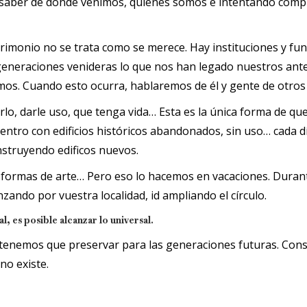
a saber de donde venimos, quienes somos e intentando compr
imonio no se trata como se merece. Hay instituciones y fu
s generaciones venideras lo que nos han legado nuestros an
mos. Cuando esto ocurra, hablaremos de él y gente de otros 
lo, darle uso, que tenga vida… Esta es la única forma de q
entro con edificios históricos abandonados, sin uso… cada d
nstruyendo edificos nuevos.
 formas de arte… Pero eso lo hacemos en vacaciones. Durante
ndo por vuestra localidad, id ampliando el círculo.
l, es posible alcanzar lo universal.
 tenemos que preservar para las generaciones futuras. Co
no existe.