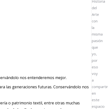
Historia
del
Arte
con
la
misma
pasión
que
yo,
por
eso
voy
nservándolo nos entenderemos mejor.
a
ara las generaciones futuras. Conservándolo nos
compartir
en
este
rería o patrimonio textil, entre otras muchas
espacio