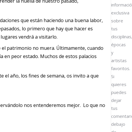
ender la huella de nuestro pasado,
informaci
exclusiva
ndaciones que están haciendo una buena labor,
sobre
tepasados, lo primero que hay que hacer es
tus
lugares vendrá a visitarlo.
disciplinas
épocas
ue el patrimonio no muera. Últimamente, cuando
y
ía en peor estado. Muchos de estos palacios
artistas
favoritos.
 el año, los fines de semana, os invito a que
Si
quieres
puedes
dejar
nservándolo nos entenderemos mejor. Lo que no
tus
comentari
debajo