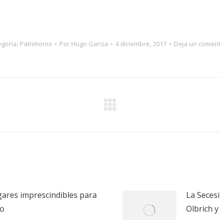
egoría:
Patrimonio
Por
Hugo Garcia
4 diciembre, 2017
Deja un coment
Publicación
siguiente:
ugares imprescindibles para
La Secesi
io
Olbrich y