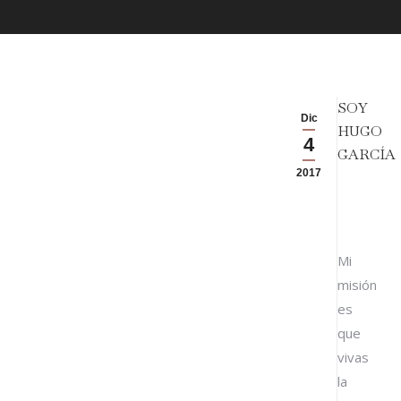
SOY
Dic
HUGO
4
GARCÍA
2017
Mi
misión
es
que
vivas
la