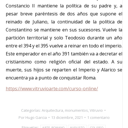
Constancio II mantiene la política de su padre y, a
pesar breve paréntesis de dos años que supone el
reinado de Juliano, la continuidad de la política de
Constantino se mantiene en sus sucesores. Vuelve la
partición territorial y solo Teodosio durante un año
entre el 394 y el 395 vuelve a reinar en todo el imperio.
Este emperador en el año 391 también va a decretar el
cristianismo como religión oficial del estado. A su
muerte, sus hijos se reparten el Imperio y Alarico se
encuentra ya a punto de conquistar Roma.
https://www.vitruvioarte.com/curso-online/
Categorías:
Arquitectura
,
monumentos
,
Vitruvio
Por
Hugo Garcia
13 diciembre, 2021
1 comentario
Etiquetas:
ARTE ROMANO
AUGUSTO
COLISEO