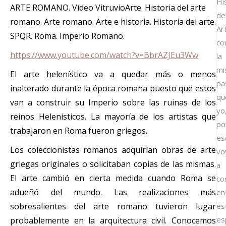
Hi
ARTE ROMANO. Vídeo VitruvioArte. Historia del arte
de
romano. Arte romano. Arte e historia. Historia del arte.
Ar
SPQR. Roma. Imperio Romano.
co
https://www.youtube.com/watch?v=BbrAZJEu3Ww
la
mi
El arte helenístico va a quedar más o menos
pa
inalterado durante la época romana puesto que estos
qu
van a construir su Imperio sobre las ruinas de los
yo
reinos Helenísticos. La mayoría de los artistas que
po
trabajaron en Roma fueron griegos.
es
Los coleccionistas romanos adquirían obras de arte
vo
griegas originales o solicitaban copias de las mismas.
a
El arte cambió en cierta medida cuando Roma se
co
adueñó del mundo. Las realizaciones más
en
sobresalientes del arte romano tuvieron lugar
es
es
probablemente en la arquitectura civil. Conocemos