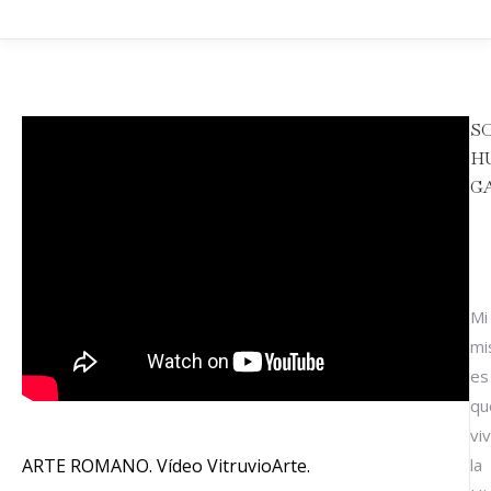
S
H
G
Mi
mi
es
qu
vi
ARTE ROMANO. Vídeo VitruvioArte.
la