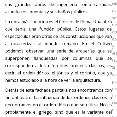
in
sus grandes obras de ingeniería como calzadas,
ex
acueductos, puentes y sus baños públicos.
so
La obra más conocida es el Coliseo de Roma. Una obra
tu
que tenía una función pública. Estos lugares de
dis
espectáculos eran otras de las construcciones que van
ép
a caracterizar al mundo romano. En el Coliseo
y
podemos observar una serie de arquerías que se
ar
superponen flanqueadas por columnas que se
fa
corresponden a los diferentes órdenes clásicos, es
Si
decir, el orden dórico, el jónico y el corintio, que ya
qu
hemos estudiado a la hora de ver la arquitectura.
pu
de
Detrás de esta fachada pantalla nos encontramos con
tu
un anfiteatro. La influencia de los órdenes clásicos la
co
encontramos en el orden dórico que se utiliza. No es
de
propiamente el griego, sino que es la variante del
de