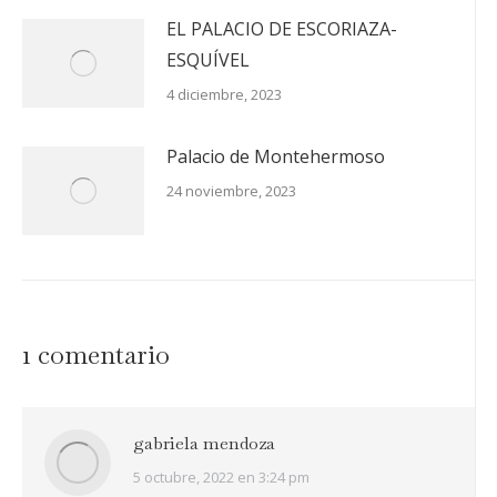
EL PALACIO DE ESCORIAZA-
ESQUÍVEL
4 diciembre, 2023
Palacio de Montehermoso
24 noviembre, 2023
1 comentario
gabriela mendoza
dice:
5 octubre, 2022 en 3:24 pm