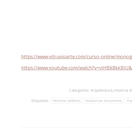
https://www.vitruvioarte.com/curso-online/monog
https://www.youtube.com/watch?v=vIHBk8kkBJU&
Categorías:
Arquitectura
,
Historia d
Etiquetas:
Almendra medieval
Arquitectura renacentista
Arq