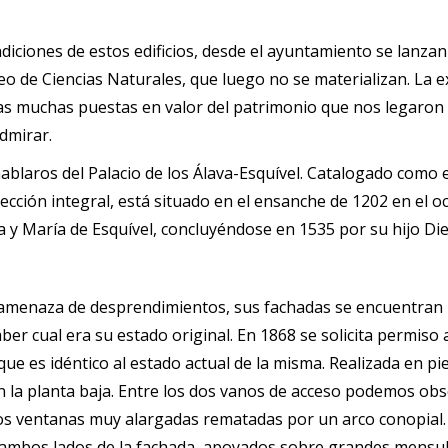
diciones de estos edificios, desde el ayuntamiento se lanz
 de Ciencias Naturales, que luego no se materializan. La e
ras muchas puestas en valor del patrimonio que nos legaron
dmirar.
 hablaros del Palacio de los Álava-Esquível. Catalogado como ed
ección integral, está situado en el ensanche de 1202 en el occ
 y María de Esquível, concluyéndose en 1535 por su hijo Die
a amenaza de desprendimientos, sus fachadas se encuentran p
aber cual era su estado original. En 1868 se solicita permis
que es idéntico al estado actual de la misma. Realizada en pi
la planta baja. Entre los dos vanos de acceso podemos obse
s ventanas muy alargadas rematadas por un arco conopial. 
 ambos lados de la fachada, apoyados sobre grandes mensul