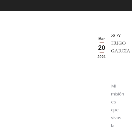
SOY
Mar
HUGO
20
GARCÍA
2021
Mi
misión
es
que
vivas
la