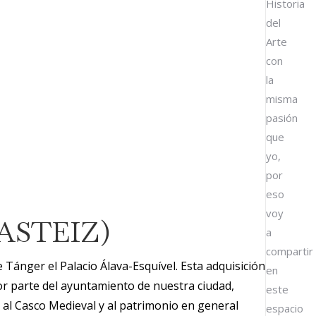
Historia
del
Arte
con
la
misma
pasión
que
yo,
por
eso
voy
ASTEIZ)
a
compartir
 Tánger el Palacio Álava-Esquível. Esta adquisición
en
or parte del ayuntamiento de nuestra ciudad,
este
 al Casco Medieval y al patrimonio en general
espacio