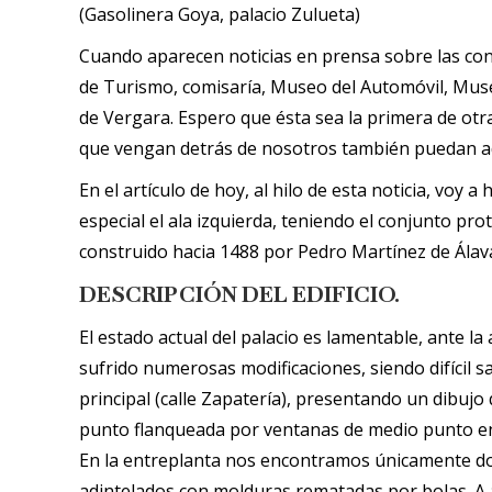
(Gasolinera Goya, palacio Zulueta)
Cuando aparecen noticias en prensa sobre las con
de Turismo, comisaría, Museo del Automóvil, Museo
de Vergara. Espero que ésta sea la primera de ot
que vengan detrás de nosotros también puedan a
En el artículo de hoy, al hilo de esta noticia, voy a
especial el ala izquierda, teniendo el conjunto prot
construido hacia 1488 por Pedro Martínez de Álava
DESCRIPCIÓN DEL EDIFICIO.
El estado actual del palacio es lamentable, ante l
sufrido numerosas modificaciones, siendo difícil s
principal (calle Zapatería), presentando un dibujo 
punto flanqueada por ventanas de medio punto en 
En la entreplanta nos encontramos únicamente do
adintelados con molduras rematadas por bolas. A