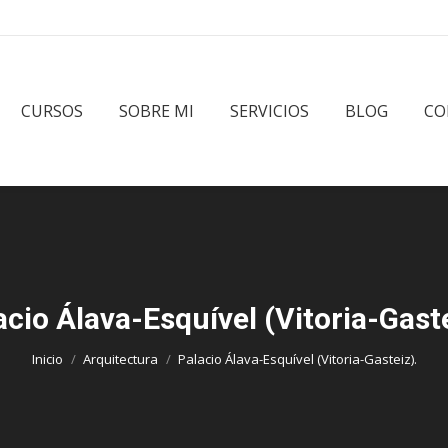
CURSOS
SOBRE MI
SERVICIOS
BLOG
CO
acio Álava-Esquível (Vitoria-Gaste
Estás aquí:
Inicio
Arquitectura
Palacio Álava-Esquível (Vitoria-Gasteiz).