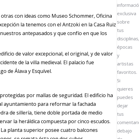
informaci
exclusiva
an otras con ideas como Museo Schommer, Oficina
sobre
xcepción la tenemos con el Antzoki en la Casa Ruiz
tus
 nuestros antepasados y que confío en que los
disciplinas
épocas
ificio de valor excepcional, el original, y de valor
y
idente de la villa medieval. El palacio fue
artistas
go de Álava y Esquível.
favoritos.
Si
quieres
rotegidas por mallas de seguridad. El edificio ha
puedes
o al ayuntamiento para reformar la fachada
dejar
edra de sillería, tiene doble portada de medio
tus
rvar la heráldica compuesta por cinco escudos.
comentari
La planta superior posee cuatro balcones
debajo
ones, se remata ésta con dos cubos.