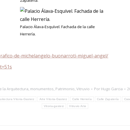
Zapatería.
Palacio Álava-Esquível. Fachada de la calle
Herrería.
rafico-de-michelangelo-buonarroti-miguel-angel/
t=51s
e la Arquitectura
,
monumentos
,
Patrimonio
,
Vitruvio
Por
Hugo Garcia
2
uitectura Vitoria-Gasteiz
Arte Vitoria-Gasteiz
Calle Herrería
Calle Zapatería
Cas
Vitoria-gasteiz
Vitruvio Arte