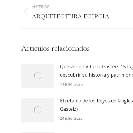
Navegación
ANTERIOR
entre
Publicación
ARQUITECTURA EGIPCIA
anterior:
publicaciones
Artículos relacionados
Qué ver en Vitoria-Gasteiz: 15 l
descubrir su historia y patrimon
11 julio, 2026
El retablo de los Reyes de la igle
Gasteiz)
24 julio, 2025