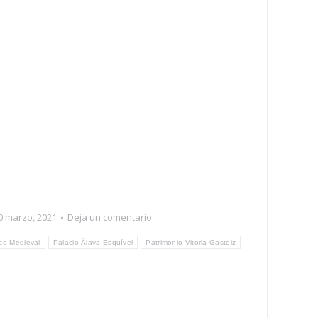
0 marzo, 2021
Deja un comentario
co Medieval
Palacio Álava Esquível
Patrimonio Vitoria-Gasteiz