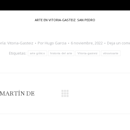
ARTE EN VITORIA-GASTEIZ: SAN PEDRO
ría:
Vitoria-Gasteiz
Por
Hugo Garcia
6 noviembre, 2022
Deja un com
Etiquetas:
arte gótico
historia del arte
Vitoria-gasteiz
vitruvioarte
 MARTÍN DE
Publicación
siguiente: