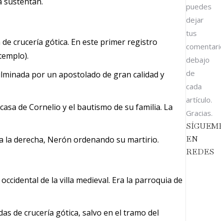
a sustentan.
puedes
dejar
tus
de crucería gótica. En este primer registro
comentari
templo).
debajo
de
culminada por un apostolado de gran calidad y
cada
artículo.
 casa de Cornelio y el bautismo de su familia. La
Gracias.
SÍGUEM
EN
 y a la derecha, Nerón ordenando su martirio.
REDES
cidental de la villa medieval. Era la parroquia de
as de crucería gótica, salvo en el tramo del