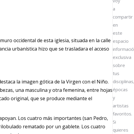
voy
a
compartir
en
este
o occidental de esta iglesia, situada en la calle
espacio
tancia urbanística hizo que se trasladara el acceso
informaci
exclusiva
sobre
tus
estaca la imagen gótica de la Virgen con el Niño.
disciplinas
épocas
abezas, una masculina y otra femenina, entre hojas
y
cado original, que se produce mediante el
artistas
favoritos.
 apoyan. Los cuatro más importantes (san Pedro,
Si
trilobulado rematado por un gablete. Los cuatro
quieres