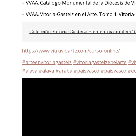
– VVAA. Catálogo Monumental de la Diócesis de Vito
– VVAA. Vitoria-Gasteiz en el Arte. Tomo 1. Vitoria
Colección Vitoria-Gasteiz: Elementos emblemát
https://www.vitruvioarte.com/curso-online/
#arteenvitoriagasteiz
#vitoriagasteizenelarte
#vi
#álava
#alava
#araba
#paisvasco
#paísvasco
#eu