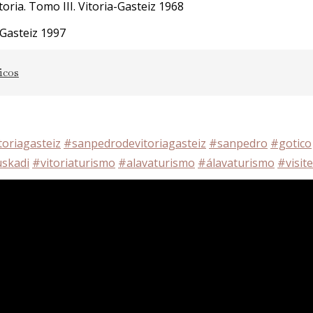
ria. Tomo III. Vitoria-Gasteiz 1968
-Gasteiz 1997
icos
toriagasteiz
#sanpedrodevitoriagasteiz
#sanpedro
#gotico
skadi
#vitoriaturismo
#alavaturismo
#álavaturismo
#visit