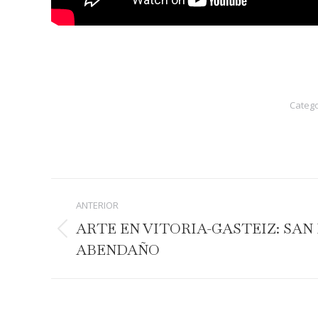
Catego
Navegación
ANTERIOR
entre
ARTE EN VITORIA-GASTEIZ: SAN
Publicación
publicaciones
ABENDAÑO
anterior: