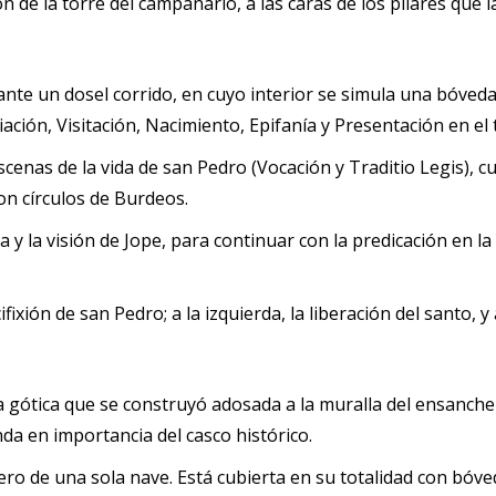
 de la torre del campanario, a las caras de los pilares que l
nte un dosel corrido, en cuyo interior se simula una bóveda 
ación, Visitación, Nacimiento, Epifanía y Presentación en el 
cenas de la vida de san Pedro (Vocación y Traditio Legis), 
on círculos de Burdeos.
a y la visión de Jope, para continuar con la predicación en la
ifixión de san Pedro; a la izquierda, la liberación del santo,
 gótica que se construyó adosada a la muralla del ensanche oc
nda en importancia del casco histórico.
ero de una sola nave. Está cubierta en su totalidad con bóved