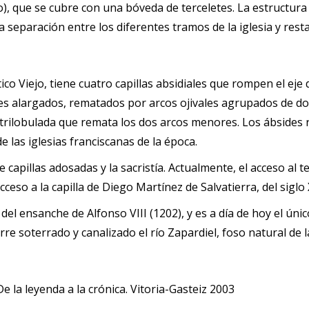
jo), que se cubre con una bóveda de terceletes. La estructur
separación entre los diferentes tramos de la iglesia y restan 
ico Viejo, tiene cuatro capillas absidiales que rompen el eje
les alargados, rematados por arcos ojivales agrupados de do
 trilobulada que remata los dos arcos menores. Los ábsides
de las iglesias franciscanas de la época.
 capillas adosadas y la sacristía. Actualmente, el acceso al t
cceso a la capilla de Diego Martínez de Salvatierra, del siglo 
del ensanche de Alfonso VIII (1202), y es a día de hoy el ú
urre soterrado y canalizado el río Zapardiel, foso natural de 
De la leyenda a la crónica. Vitoria-Gasteiz 2003