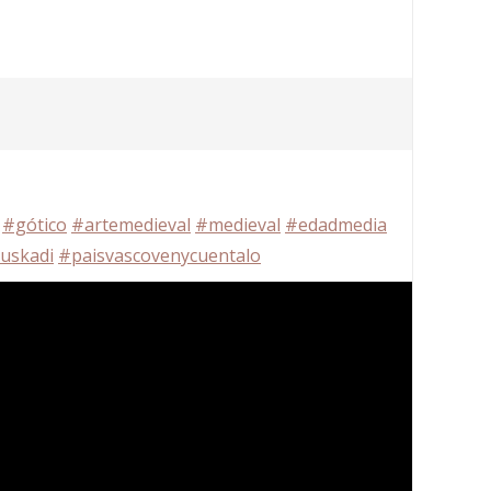
#gótico
#artemedieval
#medieval
#edadmedia
euskadi
#paisvascovenycuentalo